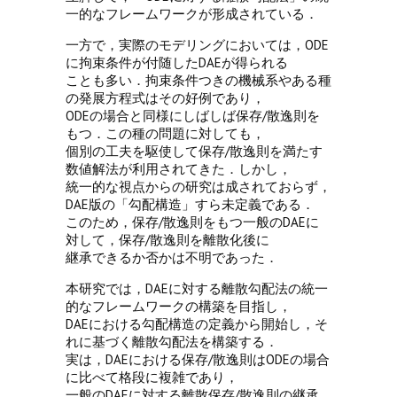
一的なフレームワークが形成されている．
一方で，実際のモデリングにおいては，ODE
に拘束条件が付随したDAEが得られる
ことも多い．拘束条件つきの機械系やある種
の発展方程式はその好例であり，
ODEの場合と同様にしばしば保存/散逸則を
もつ．この種の問題に対しても，
個別の工夫を駆使して保存/散逸則を満たす
数値解法が利用されてきた．しかし，
統一的な視点からの研究は成されておらず，
DAE版の「勾配構造」すら未定義である．
このため，保存/散逸則をもつ一般のDAEに
対して，保存/散逸則を離散化後に
継承できるか否かは不明であった．
本研究では，DAEに対する離散勾配法の統一
的なフレームワークの構築を目指し，
DAEにおける勾配構造の定義から開始し，そ
れに基づく離散勾配法を構築する．
実は，DAEにおける保存/散逸則はODEの場合
に比べて格段に複雑であり，
一般のDAEに対する離散保存/散逸則の継承