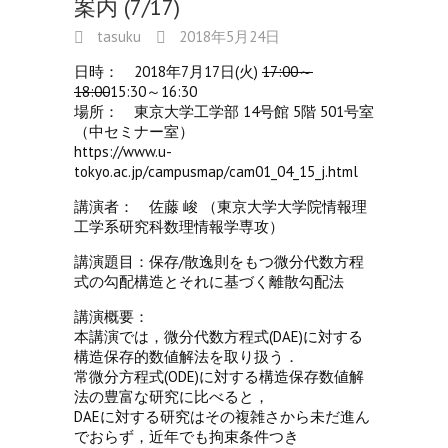
案内 (7/17)
tasuku
2018年5月24日
日時： 2018年7月17日(火)
17:00～
18:00
15:30～16:30
場所： 東京大学工学部 14号館 5階 501号室
（中セミナー室）
https://www.u-
tokyo.ac.jp/campusmap/cam01_04_15_j.html
講演者： 佐藤 峻 （東京大学大学院情報理
工学系研究科数理情報学専攻）
講演題目：保存/散逸則をもつ微分代数方程
式の勾配構造とそれに基づく離散勾配法
講演概要：
本講演では，微分代数方程式(DAE)に対する
構造保存的数値解法を取り扱う．
常微分方程式(ODE)に対する構造保存数値解
法の豊富な研究に比べると，
DAEに対する研究はその複雑さから未だ進ん
でおらず，近年でも拘束条件つき