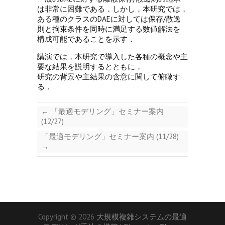
は非常に困難である．しかし，本研究では，
ある種のクラスのDAEに対しては保存/散逸
則と拘束条件を同時に満足する数値解法を
構成可能であることを示す．
講演では，本研究で導入した各種の概念や主
要な結果を説明するとともに，
研究の背景や主結果の含意に関して俯瞰す
る．
←
「最適モデリング」セミナー案内
(12/27)
「最適モデリング」セミナー案内 (11/28)
→
Copyright © 2026
大規模複雑システムの最適