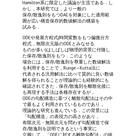
Hamilton系に限定した議論が主流である．し
かし，本研究では，より一般の
保存/散逸則をもつDAEを対象にした適用範
囲が広い構造保存的数値解法の構築を
試みる．
ODEや発展方程式(時間変数をもつ偏微分方
程式，無限次元版のODEとみなせる
ものが多い)はしばしば物理的背景に付随し
た保存/散逸則をもつ．このような
場合には，保存/散逸則を尊重した数値解法
を利用することで，Runge—Kutta法に
代表される汎用解法に比べて質的に良い数値
解を得られることが理論的にも経験的にも
確認されてきた．保存/散逸則を離散化後に
も再現する手法は各種存在するが，
ODEの勾配構造に基づく離散勾配法はその中
で最もよく利用されているものであり，
理論的な研究も進んでいる．この背景には
「勾配構造」の表現力の高さがあり，
有限次元・無限次元を問わず勾配構造で保
存/散逸則を説明できるという事実に
立脚して，「ODEに対する離散勾配法」の統